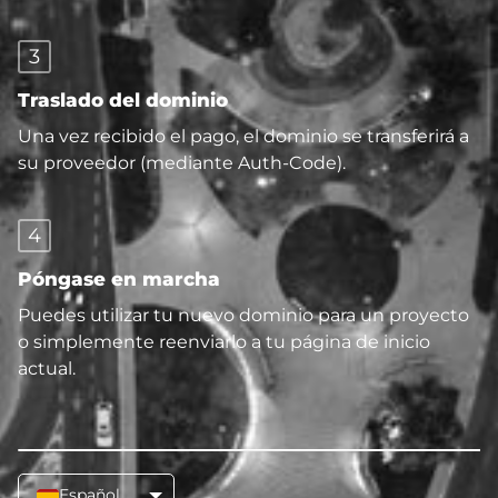
3
Traslado del dominio
Una vez recibido el pago, el dominio se transferirá a
su proveedor (mediante Auth-Code).
4
Póngase en marcha
Puedes utilizar tu nuevo dominio para un proyecto
o simplemente reenviarlo a tu página de inicio
actual.
Español