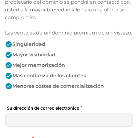
propietario del dominio se pondrá en contacto con
usted a la mayor brevedad y le hará una oferta sin
compromiso.
Las ventajas de un dominio premium de un vistazo:
check_circle
Singularidad
check_circle
Mayor visibilidad
check_circle
Mejor memorización
check_circle
Más confianza de los clientes
check_circle
Menores costes de comercialización